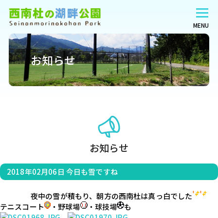
MENU
お知らせ
お知らせ
2018年02月06日
今日も雪ですね
                    夜中の雪が積もり、朝方の西南杜は真っ白でした
テニスコート
・野球場
・球技場