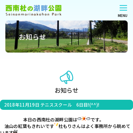
MENU
お知らせ
お知らせ
2018年11月19日
テニススクール 6日目!(^^)!
                    　本日の西南杜の湖畔公園は
です。

　油山の紅葉もきれいです
杜もりさんはよく事務所から眺めて
います