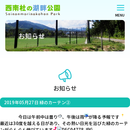
MENU
お知らせ
お知らせ
2019年05月27日
緑のカーテン②
                    今日は午前中は曇り
、午後は雨
が降る予報です
最近は30度を越える日があり、その熱い日光を浴びた緑のカーテ
ンがぐんぐん伸びています