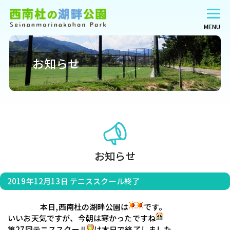
MENU
お知らせ
お知らせ
2019年12月13日
テニススクール終了
                    　本日,西南杜の湖畔公園は
です。

　いいお天気ですが、今朝は寒かったですね
　第27回テニススクール
は本日で終了しました。
