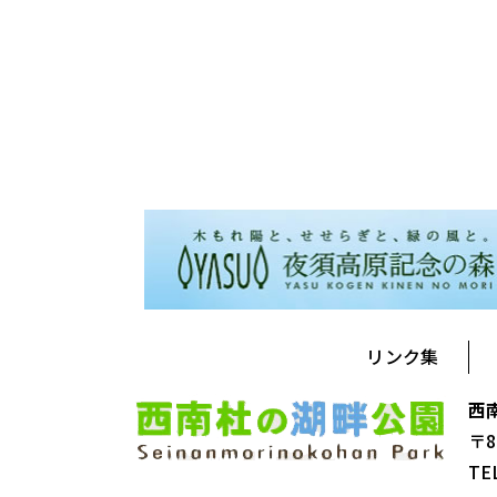
リンク集
西
〒8
TE