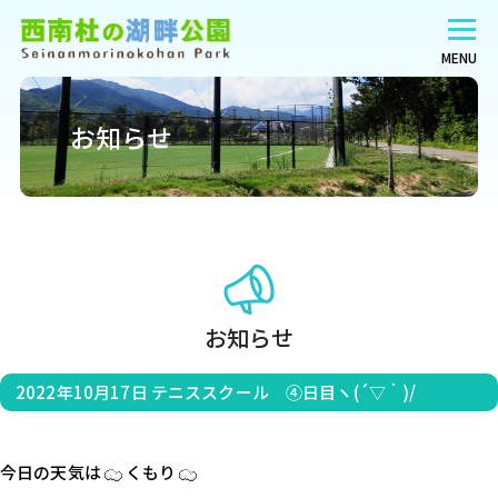
MENU
お知らせ
お知らせ
2022年10月17日
テニススクール ④日目ヽ(´▽｀)/
今日の天気は
くもり