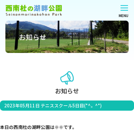
MENU
お知らせ
お知らせ
2023年05月11日
テニススクール5日目(*^。^*)
本日の西南杜の湖畔公園は🌞🌞です。