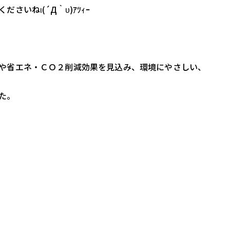
いねι(´Д｀υ)ｱﾂｨｰ
や省エネ・ＣＯ２削減効果
を見込み、環境にやさしい、
た。