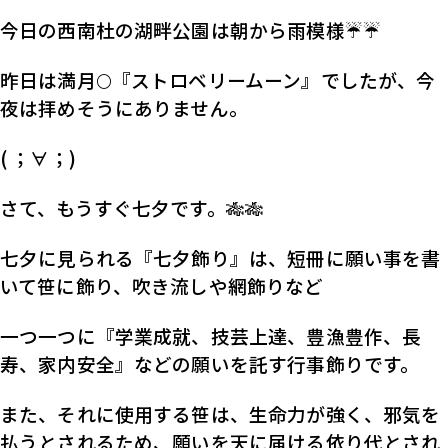
今日の西南杜の湖畔公園は朝から雨模様☔☔
昨日は満月🌕『ストロベリームーン』でしたが、今
夜は拝めそうにありません。
( ；∀；)
さて、もうすぐ七夕です。🎋🎋
七夕に見られる『七夕飾り』は、短冊に願い事を書
いて笹に飾り、吹き流しや網飾りなど
一つ一つに『学業成就、技芸上達、豊漁豊作、長
寿、家内安全』などの願いを託す行事
飾りです。
また、それに使用する笹は、生命力が強く、邪気を
払うとされるため、願いを天に届ける
依り代とされ