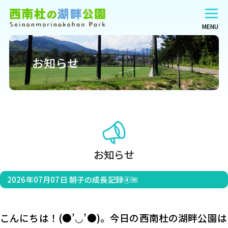
MENU
お知らせ
お知らせ
2026年07月07日
朝子の成長記録④🌺
こんにちは！(●’◡’●)。今日の西南杜の湖畔公園は