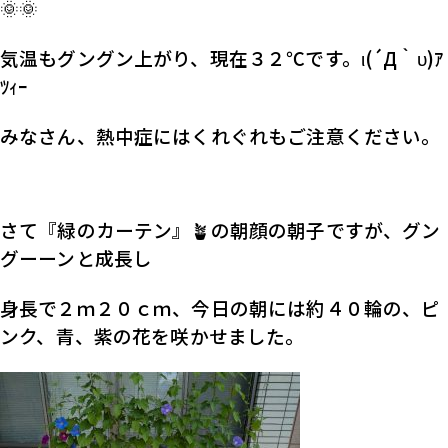
🌞🌞
気温もグングン上がり、現在３２℃です。ι(´Д｀υ)ｱ
ﾂｨｰ
みなさん、熱中症にはくれぐれもご注意ください。
さて『緑のカーテン』🪴の朝顔の朝子ですが、グン
グーーンと成長し
身長で２ｍ２０ｃｍ、今日の朝には約４０輪の、ピ
ンク、青、紫の花
を咲かせました。